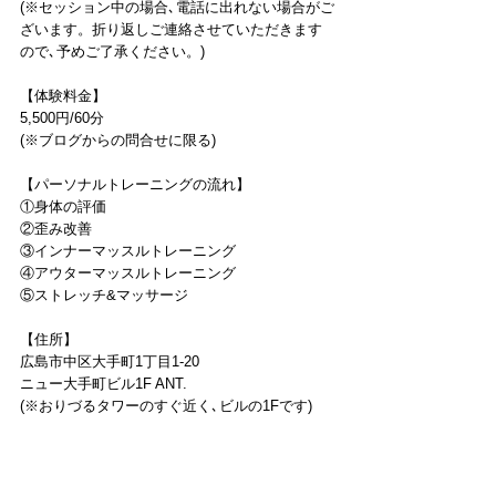
(※セッション中の場合､電話に出れない場合がご
ざいます。折り返しご連絡させていただきます
ので､予めご了承ください。)
【体験料金】
5,500円/60分
(※ブログからの問合せに限る)
【パーソナルトレーニングの流れ】
①身体の評価
②歪み改善
③インナーマッスルトレーニング
④アウターマッスルトレーニング
⑤ストレッチ&マッサージ
【住所】
広島市中区大手町1丁目1-20
ニュー大手町ビル1F ANT.
(※おりづるタワーのすぐ近く､ビルの1Fです)