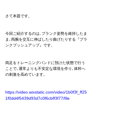
さて本題です。
今回ご紹介するのは､プランク姿勢を維持したま
ま､両腕を交互に伸ばしたり曲げたりする『プラ
ンクプッシュアップ』です。
両足をトレーニングバンドに預けた状態で行う
ことで､通常よりも不安定な環境を作り､体幹へ
の刺激を高めています。
https://video.wixstatic.com/video/1b0f3f_ff25
1f0dd4f5439d93d7c0f6cbff3f77/file