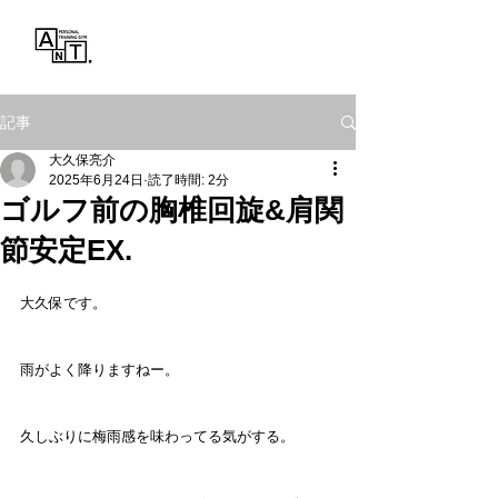
Personal Training Gym
ANT.
記事
大久保亮介
2025年6月24日
読了時間: 2分
ゴルフ前の胸椎回旋&肩関
節安定EX.
大久保です。
雨がよく降りますねー。
久しぶりに梅雨感を味わってる気がする。