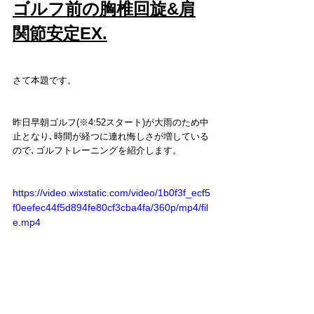
ゴルフ前の胸椎回旋&肩
関節安定EX.
さて本題です。
昨日早朝ゴルフ(※4:52スタート)が大雨のため中
止となり､時間が経つに連れ悔しさが増している
ので､ゴルフトレーニングを紹介します。
https://video.wixstatic.com/video/1b0f3f_ecf5
f0eefec44f5d894fe80cf3cba4fa/360p/mp4/fil
e.mp4