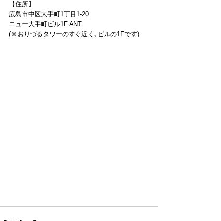
【住所】
広島市中区大手町1丁目1-20
ニュー大手町ビル1F ANT.
(※おりづるタワーのすぐ近く､ビルの1Fです)