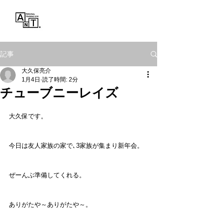
Personal Training Gym
ANT.
記事
大久保亮介
1月4日
読了時間: 2分
チューブニーレイズ
大久保です。
今日は友人家族の家で､3家族が集まり新年会。
ぜーんぶ準備してくれる。
ありがたや～ありがたや～。