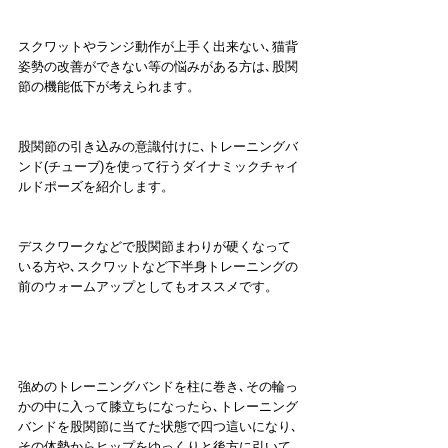
スクワットやランジ動作が上手く出来ない､猫背
姿勢の改善ができない等の悩みがある方は､股関
節の機能低下が考えられます。
股関節の引き込みの意識付けに､トレーニングバ
ンド(チューブ)を使って行うダイナミックチャイ
ルドポーズを紹介します。
デスクワークなどで股関節まわりが硬くなって
いる方や､スクワットなど下半身トレーニングの
前のウォームアップとしてもオススメです。
強めのトレーニングバンドを柱に巻き､その輪っ
かの中に入って膝立ちになったら､トレーニング
バンドを股関節に当てた状態で四つ這いになり､
その体勢からヒップをゆっくりと後方に引いて