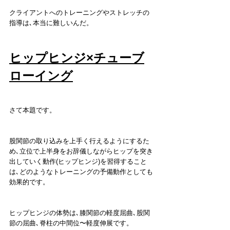
クライアントへのトレーニングやストレッチの
指導は､本当に難しいんだ。
ヒップヒンジ×チューブ
ローイング
さて本題です。
股関節の取り込みを上手く行えるようにするた
め､立位で上半身をお辞儀しながらヒップを突き
出していく動作(ヒップヒンジ)を習得すること
は､どのようなトレーニングの予備動作としても
効果的です。
ヒップヒンジの体勢は､膝関節の軽度屈曲､股関
節の屈曲､脊柱の中間位〜軽度伸展です。