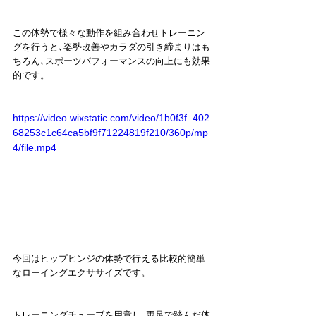
この体勢で様々な動作を組み合わせトレーニン
グを行うと､姿勢改善やカラダの引き締まりはも
ちろん､スポーツパフォーマンスの向上にも効果
的です。
https://video.wixstatic.com/video/1b0f3f_402
68253c1c64ca5bf9f71224819f210/360p/mp
4/file.mp4
今回はヒップヒンジの体勢で行える比較的簡単
なローイングエクササイズです。
トレーニングチューブを用意し､両足で踏んだ体