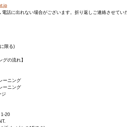
.jp
合､電話に出れない場合がございます。折り返しご連絡させてい
に限る)
ングの流れ】
レーニング
レーニング
ージ
-20
T.