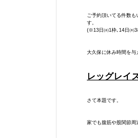
ご予約頂いてる件数も
す。
(※13日㈬1枠､14日㈭3
大久保に休み時間を与
レッグレイズ
さて本題です。
家でも腹筋や股関節周