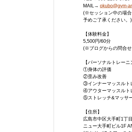
MAIL→ 
okubo@gym-ant
(※セッション中の場
予めご了承ください。)
【体験料金】
5,500円/60分
(※ブログからの問合せ
【パーソナルトレーニ
①身体の評価
②歪み改善
③インナーマッスルト
④アウターマッスルト
⑤ストレッチ&マッサ
【住所】
広島市中区大手町1丁目1
ニュー大手町ビル1F AN