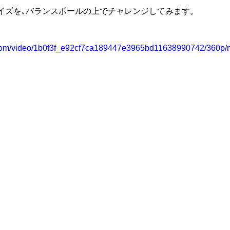
イズを､バランスボールの上でチャレンジしてみます。
ic.com/video/1b0f3f_e92cf7ca189447e3965bd11638990742/360p/