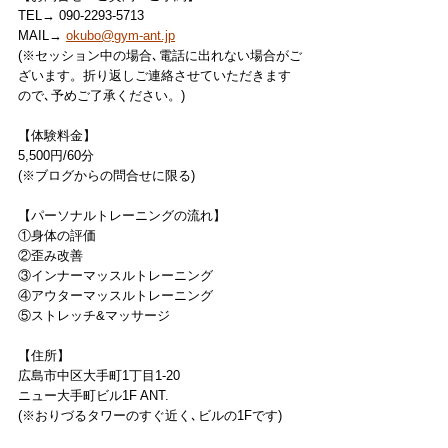
TEL→ 090-2293-5713
MAIL→ 
okubo@gym-ant.jp
(※セッション中の場合､電話に出れない場合がご
ざいます。折り返しご連絡させていただきます
ので､予めご了承ください。)
【体験料金】
5,500円/60分
(※ブログからの問合せに限る)
【パーソナルトレーニングの流れ】
①身体の評価
②歪み改善
③インナーマッスルトレーニング
④アウターマッスルトレーニング
⑤ストレッチ&マッサージ
【住所】
広島市中区大手町1丁目1-20
ニュー大手町ビル1F ANT.
(※おりづるタワーのすぐ近く､ビルの1Fです)