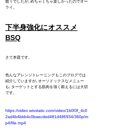
散々でしたが､めちゃくちゃ楽しかったのでオー
ライ。
下半身強化にオススメ
BSQ
さて本題です。
色んなアレンジトレーニングもこのブログでは
紹介していますが､オーソドックスなメニュー
も､ターゲットとする筋肉を強く鍛えるには大切
です。
https://video.wixstatic.com/video/1b0f3f_4c0
2ad4b4bbb4c0baecded481d486934/360p/m
p4/file.mp4