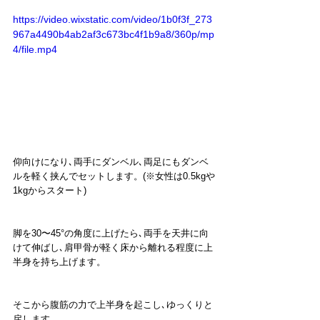
https://video.wixstatic.com/video/1b0f3f_273
967a4490b4ab2af3c673bc4f1b9a8/360p/mp
4/file.mp4
仰向けになり､両手にダンベル､両足にもダンベ
ルを軽く挟んでセットします。(※女性は0.5kgや
1kgからスタート)
脚を30〜45°の角度に上げたら､両手を天井に向
けて伸ばし､肩甲骨が軽く床から離れる程度に上
半身を持ち上げます。
そこから腹筋の力で上半身を起こし､ゆっくりと
戻します。