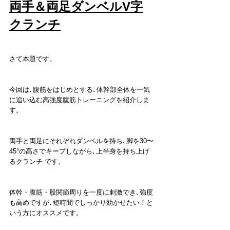
両手＆両足ダンベルV字
クランチ
さて本題です。
今回は､腹筋をはじめとする､体幹部全体を一気
に追い込む高強度腹筋トレーニングを紹介しま
す。
両手と両足にそれぞれダンベルを持ち､脚を30〜
45°の高さでキープしながら､上半身を持ち上げ
るクランチ です。
体幹・腹筋・股関節周りを一度に刺激でき､強度
も高めですが､短時間でしっかり効かせたい！と
いう方にオススメです。