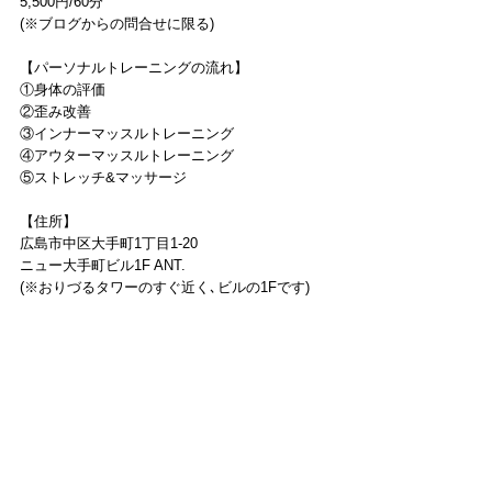
5,500円/60分
(※ブログからの問合せに限る)
【パーソナルトレーニングの流れ】
①身体の評価
②歪み改善
③インナーマッスルトレーニング
④アウターマッスルトレーニング
⑤ストレッチ&マッサージ
【住所】
広島市中区大手町1丁目1-20
ニュー大手町ビル1F ANT.
(※おりづるタワーのすぐ近く､ビルの1Fです)