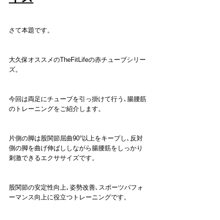
さて本題です。
大久保オススメのTheFitLifeの赤チューブシリー
ズ。
今回は両足にチューブを引っ掛けて行う､腸腰筋
のトレーニングをご紹介します。
片側の脚は股関節屈曲90°以上をキープし､反対
側の脚を曲げ伸ばししながら腸腰筋をしっかり
刺激できるエクササイズです。
股関節の安定性向上､姿勢改善､スポーツパフォ
ーマンス向上に役立つトレーニングです。