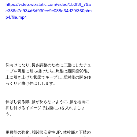
https://video.wixstatic.com/video/1b0f3f_79a
e336a7e934d6d930ce9c088a34d29/360p/m
p4/file.mp4
仰向けになり､長さ調整のために二重にしたチュ
ーブを両足に引っ掛けたら､片足は股関節90°以
上に引き上げた状態でキープし､反対側の脚をゆ
っくりと曲げ伸ばしします。
伸ばし切る際､腰が反らないように､腰を地面に
押し付けるイメージでお腹に力を入れましょ
う。
腸腰筋の強化､股関節安定性UP､体幹部と下肢の