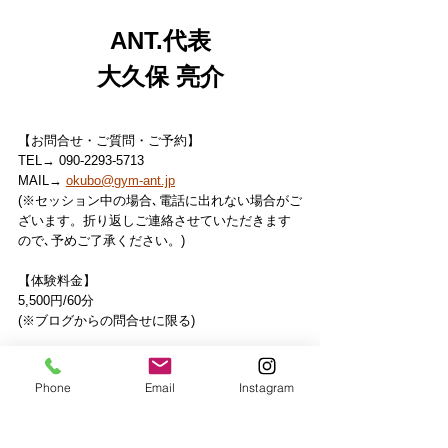
ANT.代表
大久保 亮介
【お問合せ・ご質問・ご予約】
TEL→ 090-2293-5713
MAIL→ 
okubo@gym-ant.jp
(※セッション中の場合､電話に出れない場合がご
ざいます。折り返しご連絡させていただきます
ので､予めご了承ください。)
【体験料金】
5,500円/60分
(※ブログからの問合せに限る)
【パーソナルトレーニングの流れ】
①身体の評価
Phone
Email
Instagram
②歪み改善
③インナーマッスルトレーニング
④アウターマッスルトレーニング