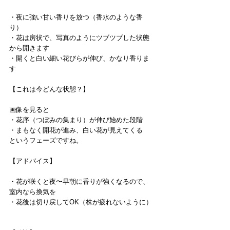
・夜に強い甘い香りを放つ（香水のような香
り）
・花は房状で、写真のようにツブツブした状態
から開きます
・開くと白い細い花びらが伸び、かなり香りま
す
【これは今どんな状態？】
画像を見ると
・花序（つぼみの集まり）が伸び始めた段階
・まもなく開花が進み、白い花が見えてくる
というフェーズですね。
【アドバイス】
・花が咲くと夜〜早朝に香りが強くなるので、
室内なら換気を
・花後は切り戻してOK（株が疲れないように）