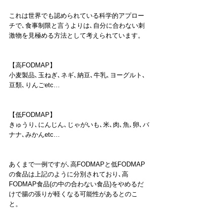
これは世界でも認められている科学的アプロー
チで､食事制限と言うよりは､自分に合わない刺
激物を見極める方法として考えられています。
【高FODMAP】
小麦製品､玉ねぎ､ネギ､納豆､牛乳､ヨーグルト､
豆類､りんごetc…
【低FODMAP】
きゅうり､にんじん､じゃがいも､米､肉､魚､卵､バ
ナナ､みかんetc…
あくまで一例ですが､高FODMAPと低FODMAP
の食品は上記のように分別されており､高
FODMAP食品(の中の合わない食品)をやめるだ
けで腸の張りが軽くなる可能性があるとのこ
と。