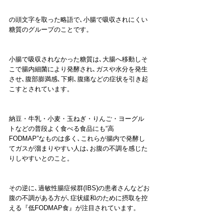
の頭文字を取った略語で､小腸で吸収されにくい
糖質のグループのことです。
小腸で吸収されなかった糖質は､大腸へ移動しそ
こで腸内細菌により発酵され､ガスや水分を発生
させ､腹部膨満感､下痢､腹痛などの症状を引き起
こすとされています。
納豆・牛乳・小麦・玉ねぎ・りんご・ヨーグル
トなどの普段よく食べる食品にも“高
FODMAP”なものは多く､これらが腸内で発酵し
てガスが溜まりやすい人は､お腹の不調を感じた
りしやすいとのこと。
その逆に､過敏性腸症候群(IBS)の患者さんなどお
腹の不調がある方が､症状緩和のために摂取を控
える『低FODMAP食』が注目されています。 