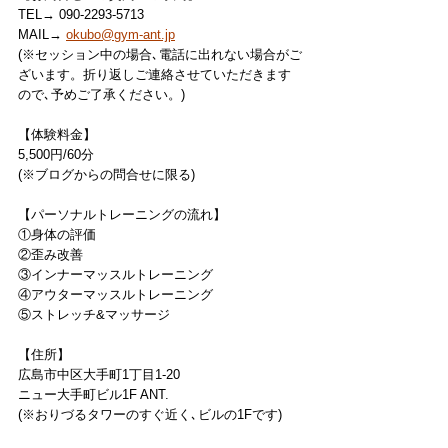
TEL→ 090-2293-5713
MAIL→ 
okubo@gym-ant.jp
(※セッション中の場合､電話に出れない場合がご
ざいます。折り返しご連絡させていただきます
ので､予めご了承ください。)
【体験料金】
5,500円/60分
(※ブログからの問合せに限る)
【パーソナルトレーニングの流れ】
①身体の評価
②歪み改善
③インナーマッスルトレーニング
④アウターマッスルトレーニング
⑤ストレッチ&マッサージ
【住所】
広島市中区大手町1丁目1-20
ニュー大手町ビル1F ANT.
(※おりづるタワーのすぐ近く､ビルの1Fです)