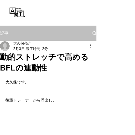
Personal Training Gym
ANT.
記事
大久保亮介
2月3日
読了時間: 2分
動的ストレッチで高める
BFLの連動性
大久保です。
後輩トレーナーから呼出し。