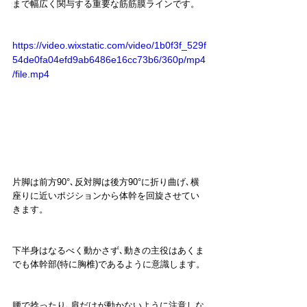
まで幅広く関与する重要な筋筋膜ラインです。
https://video.wixstatic.com/video/1b0f3f_529f
54de0fa04efd9ab6486e16cc73b6/360p/mp4
/file.mp4
片脚は前方90°､反対脚は後方90°に折り曲げ､横
座りに近いポジションから体幹を回旋させてい
きます。
下半身はなるべく動かさず､動きの主役はあくま
でも体幹部(特に胸椎)であるように意識します。
腰で捻ったり､肩だけが動かないように注意しな