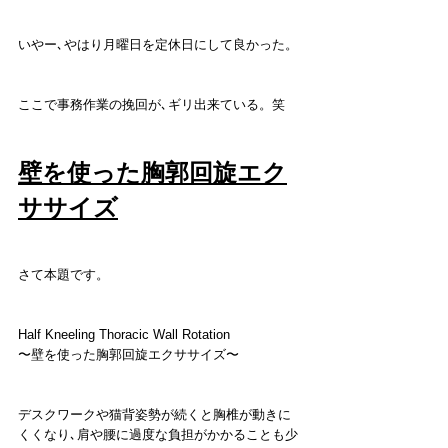
いやー､やはり月曜日を定休日にして良かった。
ここで事務作業の挽回が､ギリ出来ている。笑
壁を使った胸郭回旋エク
ササイズ
さて本題です。
Half Kneeling Thoracic Wall Rotation
〜壁を使った胸郭回旋エクササイズ〜
デスクワークや猫背姿勢が続くと胸椎が動きに
くくなり､肩や腰に過度な負担がかかることも少