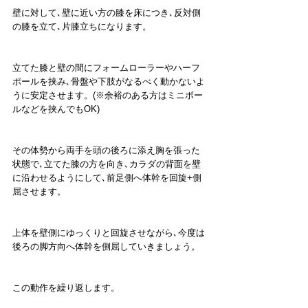
壁に対して､壁に近い方の膝を床につき､反対側
の膝を立て､片膝立ちになります。
立てた膝と壁の間にフォームローラーやハーフ
ポールを挟み､骨盤や下肢がなるべく動かないよ
うに安定させます。(※余裕のある方はミニボー
ルなどを挟んでもOK)
その体勢から両手を頭の後ろに添え胸を張った
状態で､立てた膝の方を向き､カラダの背面を壁
に沿わせるようにして､前足側へ体幹を回旋+側
屈させます。
上体を壁側にゆっくりと回旋させながら､今度は
後ろの脚方向へ体幹を側屈していきましょう。
この動作を繰り返します。