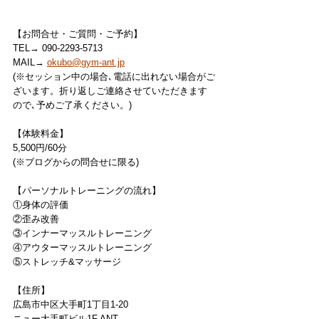
【お問合せ・ご質問・ご予約】
TEL→ 090-2293-5713
MAIL→ 
okubo@gym-ant.jp
(※セッション中の場合､電話に出れない場合がご
ざいます。折り返しご連絡させていただきます
ので､予めご了承ください。)
【体験料金】
5,500円/60分
(※ブログからの問合せに限る)
【パーソナルトレーニングの流れ】
①身体の評価
②歪み改善
③インナーマッスルトレーニング
④アウターマッスルトレーニング
⑤ストレッチ&マッサージ
【住所】
広島市中区大手町1丁目1-20
ニュー大手町ビル1F ANT.