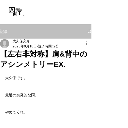
Personal Training Gym
ANT.
記事
大久保亮介
2025年9月18日
読了時間: 2分
【左右非対称】肩&背中の
アシンメトリーEX.
大久保です。
最近の突発的な雨。
やめてくれ。