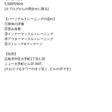
5,500円/60分
(※ブログからの問合せに限る)
【パーソナルトレーニングの流れ】
①身体の評価
②歪み改善
③インナーマッスルトレーニング
④アウターマッスルトレーニング
⑤ストレッチ&マッサージ
【住所】
広島市中区大手町1丁目1-20
ニュー大手町ビル1F ANT.
(※おりづるタワーのすぐ近く､ビルの1Fです)