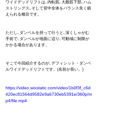
ワイドデッドリフトは､内転筋､大殿筋下部､ハム
ストリングス､そして背中全体をバランス良く鍛
えられる種目です。
ただし､ダンベルを持って行うと､深くしゃがむ
手前で､ダンベルが地面に辺り､可動域に制限が
かかる場合があります。
そこで今回紹介するのが､デフィシット・ダンベ
ルワイドデッドリフトです。(名前が長い。)
https://video.wixstatic.com/video/1b0f3f_c6d
420ec81564d9582e9a6730eb5391e/360p/m
p4/file.mp4