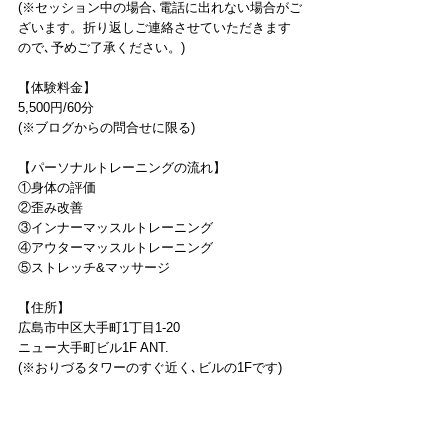
(※セッション中の場合､電話に出れない場合がご
ざいます。折り返しご連絡させていただきます
ので､予めご了承ください。)
【体験料金】
5,500円/60分
(※ブログからの問合せに限る)
【パーソナルトレーニングの流れ】
①身体の評価
②歪み改善
③インナーマッスルトレーニング
④アウターマッスルトレーニング
⑤ストレッチ&マッサージ
【住所】
広島市中区大手町1丁目1-20
ニュー大手町ビル1F ANT.
(※おりづるタワーのすぐ近く､ビルの1Fです)