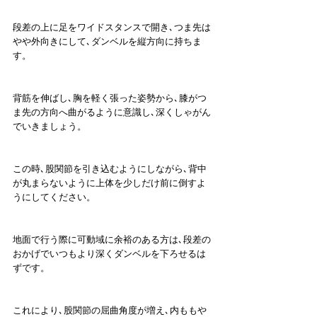
段差の上に足をワイドスタンスで開き､つま先は
やや外向きにして､ダンベルを縦方向に持ちま
す。
背筋を伸ばし､胸を軽く張った姿勢から､膝がつ
ま先の方向へ曲がるように意識し､深くしゃがん
でいきましょう。
この時､股関節を引き込むようにしながら､背中
が丸まらないように上体を少しだけ前に倒すよ
うにしてください。
地面で行う際に可動域に余裕のある方は､段差の
おかげでいつもより深くダンベルを下ろせるは
ずです。
これにより､股関節の屈曲角度が増え､内ももや