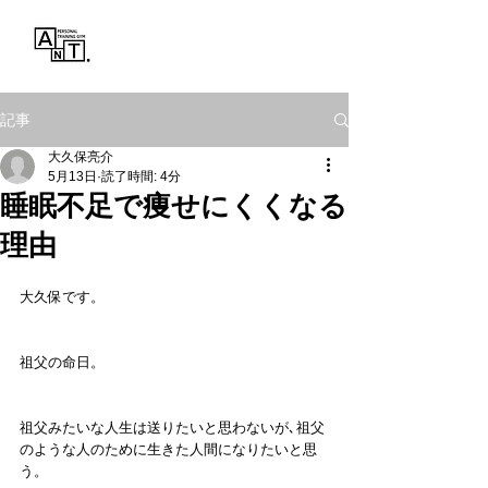
Personal Training Gym
ANT.
記事
大久保亮介
5月13日
読了時間: 4分
睡眠不足で痩せにくくなる
理由
大久保です。
祖父の命日。
祖父みたいな人生は送りたいと思わないが､祖父
のような人のために生きた人間になりたいと思
う。