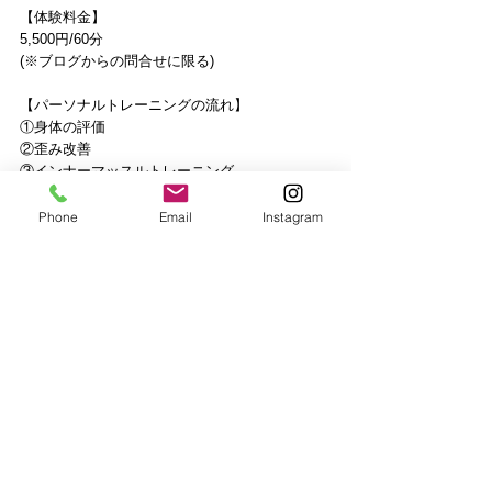
【体験料金】
5,500円/60分
(※ブログからの問合せに限る)
【パーソナルトレーニングの流れ】
①身体の評価
②歪み改善
③インナーマッスルトレーニング
④アウターマッスルトレーニング
⑤ストレッチ&マッサージ
Phone
Email
Instagram
【住所】
広島市中区大手町1丁目1-20
ニュー大手町ビル1F ANT.
(※おりづるタワーのすぐ近く､ビルの1Fです)