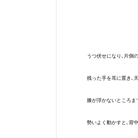
うつ伏せになり､片側
残った手を耳に置き､
膝が浮かないところま
勢いよく動かすと､背