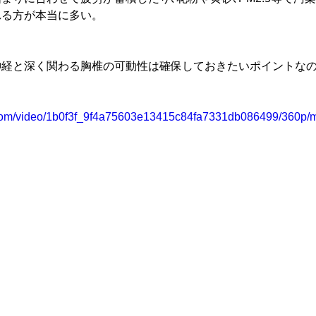
れる方が本当に多い。
神経と深く関わる胸椎の可動性は確保しておきたいポイントな
ic.com/video/1b0f3f_9f4a75603e13415c84fa7331db086499/360p/m