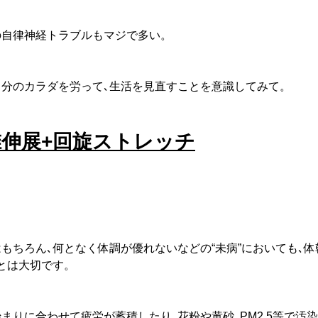
の自律神経トラブルもマジで多い。
自分のカラダを労って､生活を見直すことを意識してみて。
伸展+回旋ストレッチ
もちろん､何となく体調が優れないなどの“未病”においても､体
とは大切です。
まりに合わせて疲労が蓄積したり､花粉や黄砂､PM2.5等で汚