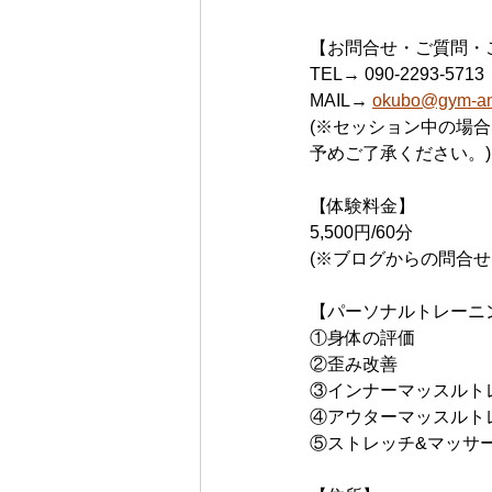
【お問合せ・ご質問・
TEL→ 090-2293-5713
MAIL→ 
okubo@gym-ant
(※セッション中の場
予めご了承ください。)
【体験料金】
5,500円/60分
(※ブログからの問合せ
【パーソナルトレーニ
①身体の評価
②歪み改善
③インナーマッスルト
④アウターマッスルト
⑤ストレッチ&マッサ