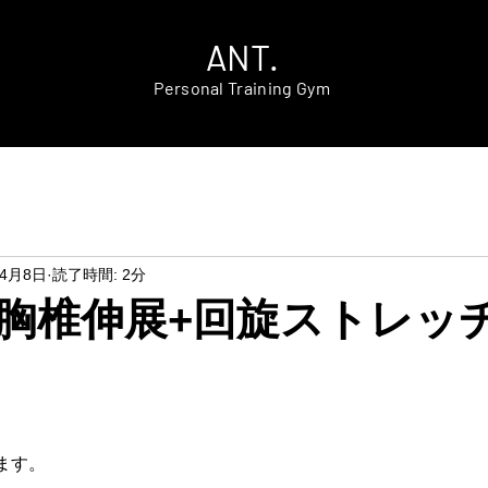
ANT.
Personal Training Gym
年4月8日
読了時間: 2分
胸椎伸展+回旋ストレッ
ます。