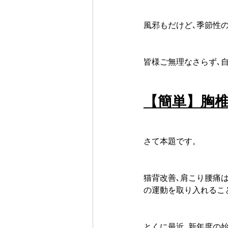
風邪もだけど､季節性
皆様ご無理なさらず､
【簡単】胸椎
さて本題です。
猫背改善､肩こり腰痛は
の運動を取り入れるこ
とくに最近､新年度の始