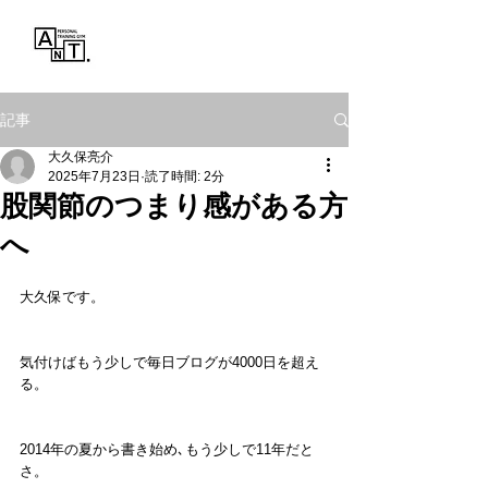
Personal Training Gym
ANT.
記事
大久保亮介
2025年7月23日
読了時間: 2分
股関節のつまり感がある方
へ
大久保です。
気付けばもう少しで毎日ブログが4000日を超え
る。
2014年の夏から書き始め､もう少しで11年だと
さ。