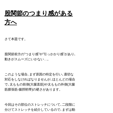
股関節のつまり感がある
方へ
さて本題です。
股関節前方の“つまり感”や“引っかかり感”があり､
動きがスムーズにいかない…。
このような場合､まず原因の特定を行い､適切な
対応をしなければなりませんが､ほとんどの場合
で､太ももの前側(大腿直筋)や太ももの外側(大腿
筋膜張筋-腸脛靭帯)の硬さがあります。
今回はその部位のストレッチについて､二段階に
分けてストレッチを紹介しているので､まずは動