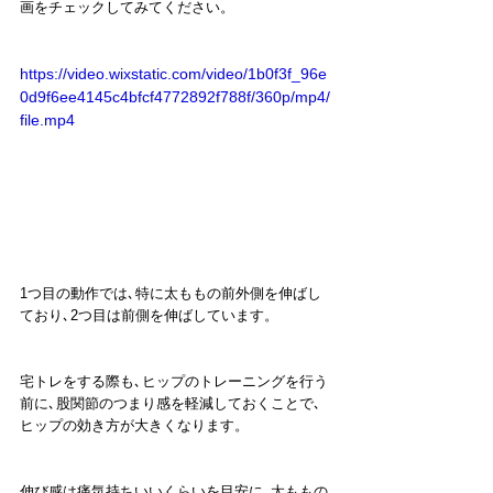
画をチェックしてみてください。
https://video.wixstatic.com/video/1b0f3f_96e
0d9f6ee4145c4bfcf4772892f788f/360p/mp4/
file.mp4
1つ目の動作では､特に太ももの前外側を伸ばし
ており､2つ目は前側を伸ばしています。
宅トレをする際も､ヒップのトレーニングを行う
前に､股関節のつまり感を軽減しておくことで､
ヒップの効き方が大きくなります。
伸び感は痛気持ちいいくらいを目安に､太ももの