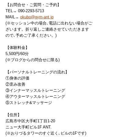
【お問合せ・ご質問・ご予約】
TEL→ 090-2293-5713
MAIL→ 
okubo@gym-ant.jp
(※セッション中の場合､電話に出れない場合がご
ざいます。折り返しご連絡させていただきます
ので､予めご了承ください。)
【体験料金】
5,500円/60分
(※ブログからの問合せに限る)
【パーソナルトレーニングの流れ】
①身体の評価
②歪み改善
③インナーマッスルトレーニング
④アウターマッスルトレーニング
⑤ストレッチ&マッサージ
【住所】
広島市中区大手町1丁目1-20
ニュー大手町ビル1F ANT.
(※おりづるタワーのすぐ近く､ビルの1Fです)