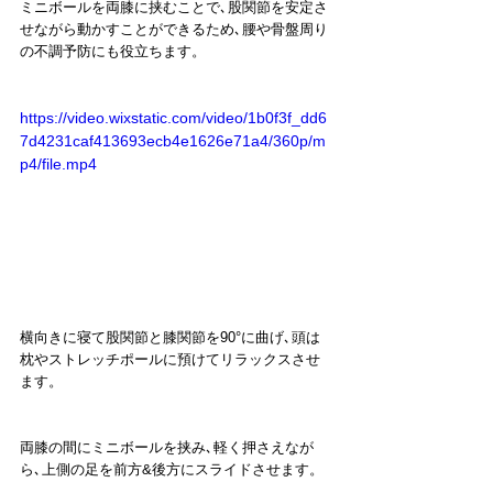
ミニボールを両膝に挟むことで､股関節を安定さ
せながら動かすことができるため､腰や骨盤周り
の不調予防にも役立ちます。
https://video.wixstatic.com/video/1b0f3f_dd6
7d4231caf413693ecb4e1626e71a4/360p/m
p4/file.mp4
横向きに寝て股関節と膝関節を90°に曲げ､頭は
枕やストレッチポールに預けてリラックスさせ
ます。
両膝の間にミニボールを挟み､軽く押さえなが
ら､上側の足を前方&後方にスライドさせます。