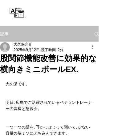
Personal Training Gym
ANT.
記事
大久保亮介
2025年9月12日
読了時間: 2分
股関節機能改善に効果的な
横向きミニボールEX.
大久保です。
明日､広島でご活躍されているベテラントレーナ
ーの皆様と懇親会。
一つ一つの話を､耳かっぽじって聞いて､少ない
容量の脳ミソにぶち込んできます。