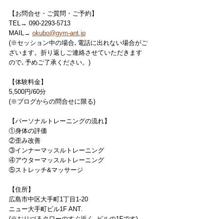
【お問合せ・ご質問・ご予約】
TEL→ 090-2293-5713
MAIL→ 
okubo@gym-ant.jp
(※セッション中の場合､電話に出れない場合がご
ざいます。折り返しご連絡させていただきます
ので､予めご了承ください。)
【体験料金】
5,500円/60分
(※ブログからの問合せに限る)
【パーソナルトレーニングの流れ】
①身体の評価
②歪み改善
③インナーマッスルトレーニング
④アウターマッスルトレーニング
⑤ストレッチ&マッサージ
【住所】
広島市中区大手町1丁目1-20
ニュー大手町ビル1F ANT.
(※おりづるタワーのすぐ近く､ビルの1Fです)