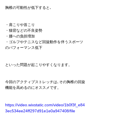
胸椎の可動性が低下すると､
・肩こりや首こり
・猫背などの不良姿勢
・腰への負担増加
・ゴルフやテニスなど回旋動作を伴うスポーツ
のパフォーマンス低下
といった問題が起こりやすくなります。
今回のアクティブストレッチは､その胸椎の回旋
機能を高めるのにオススメです。
https://video.wixstatic.com/video/1b0f3f_e84
3ec534ee24ff297d91e1e0a947408/file