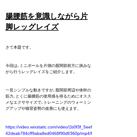
腸腰筋を意識しながら片
脚レッグレイズ
さて本題です。
今回は､ミニボールを片側の股関節前方に挟みな
がら行うレッグレイズをご紹介します。
一見シンプルな動きですが､股関節周辺や体幹の
筋力､とくに腸腰筋の使用感を得るためにオスス
メなエクササイズで､トレーニングのウォーミン
グアップや猫背姿勢の改善にも使えます。
https://video.wixstatic.com/video/1b0f3f_5eef
42deab784cff9aba8ed0468f90df/360p/mp4/f