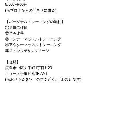
5,500円/60分
(※ブログからの問合せに限る)
【パーソナルトレーニングの流れ】
①身体の評価
②歪み改善
③インナーマッスルトレーニング
④アウターマッスルトレーニング
⑤ストレッチ&マッサージ
【住所】
広島市中区大手町1丁目1-20
ニュー大手町ビル1F ANT.
(※おりづるタワーのすぐ近く､ビルの1Fです)