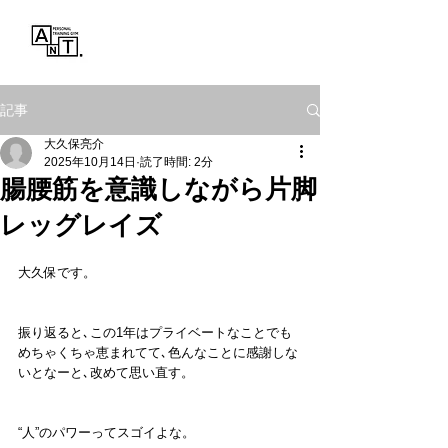
Personal Training Gym
ANT.
記事
大久保亮介
2025年10月14日
読了時間: 2分
腸腰筋を意識しながら片脚
レッグレイズ
大久保です。
振り返ると､この1年はプライベートなことでも
めちゃくちゃ恵まれてて､色んなことに感謝しな
いとなーと､改めて思い直す。
“人”のパワーってスゴイよな。