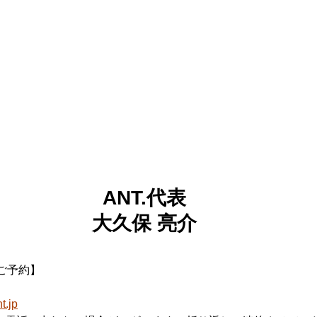
ANT.代表
大久保 亮介
ご予約】
.jp