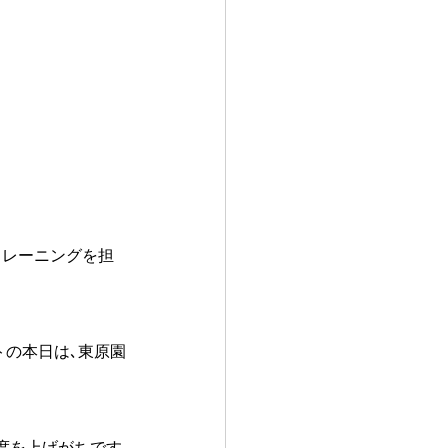
トレーニングを担
トの本日は､東原園
度を上げがちです