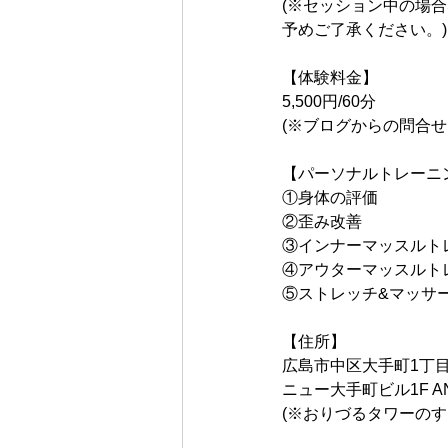
(※セッション中の場
予めご了承ください。)
【体験料金】
5,500円/60分
(※ブログからの問合せ
【パーソナルトレーニ
①身体の評価
②歪み改善
③インナーマッスルト
④アウターマッスルト
⑤ストレッチ&マッサ
【住所】
広島市中区大手町1丁目1
ニュー大手町ビル1F AN
(※おりづるタワーのす