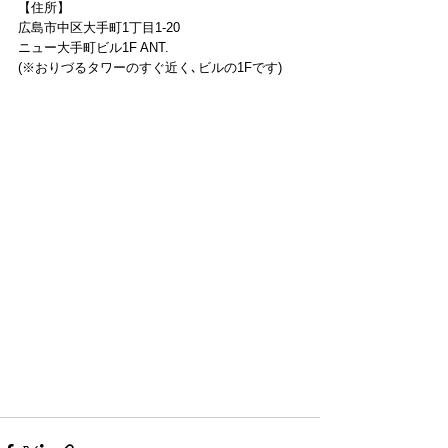
【住所】
広島市中区大手町1丁目1-20
ニュー大手町ビル1F ANT.
(※おりづるタワーのすぐ近く､ビルの1Fです)