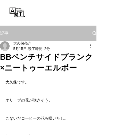
Personal Training Gym
ANT.
記事
大久保亮介
5月15日
読了時間: 2分
BBベンチサイドプランク
×ニートゥーエルボー
大久保です。
オリーブの花が咲きそう。
こないだコーヒーの花も咲いたし。