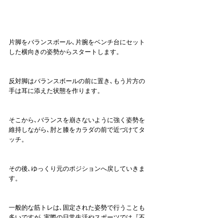
片脚をバランスボール､片腕をベンチ台にセット
した横向きの姿勢からスタートします。
反対脚はバランスボールの前に置き､もう片方の
手は耳に添えた状態を作ります。
そこから､バランスを崩さないように強く姿勢を
維持しながら､肘と膝をカラダの前で近づけてタ
ッチ。
その後､ゆっくり元のポジションへ戻していきま
す。
一般的な筋トレは､固定された姿勢で行うことも
多いですが､実際の日常生活やスポーツでは『不