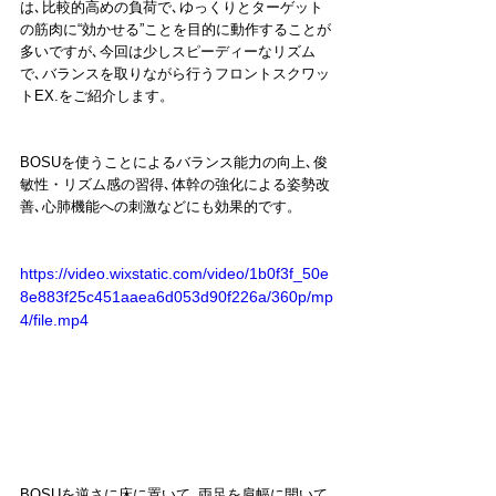
は､比較的高めの負荷で､ゆっくりとターゲット
の筋肉に“効かせる”ことを目的に動作することが
多いですが､今回は少しスピーディーなリズム
で､バランスを取りながら行うフロントスクワッ
トEX.をご紹介します。
BOSUを使うことによるバランス能力の向上､俊
敏性・リズム感の習得､体幹の強化による姿勢改
善､心肺機能への刺激などにも効果的です。
https://video.wixstatic.com/video/1b0f3f_50e
8e883f25c451aaea6d053d90f226a/360p/mp
4/file.mp4
BOSUを逆さに床に置いて､両足を肩幅に開いて