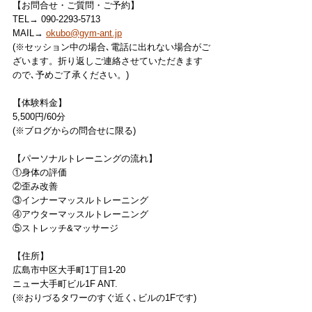
【お問合せ・ご質問・ご予約】
TEL→ 090-2293-5713
MAIL→ 
okubo@gym-ant.jp
(※セッション中の場合､電話に出れない場合がご
ざいます。折り返しご連絡させていただきます
ので､予めご了承ください。)
【体験料金】
5,500円/60分
(※ブログからの問合せに限る)
【パーソナルトレーニングの流れ】
①身体の評価
②歪み改善
③インナーマッスルトレーニング
④アウターマッスルトレーニング
⑤ストレッチ&マッサージ
【住所】
広島市中区大手町1丁目1-20
ニュー大手町ビル1F ANT.
(※おりづるタワーのすぐ近く､ビルの1Fです)