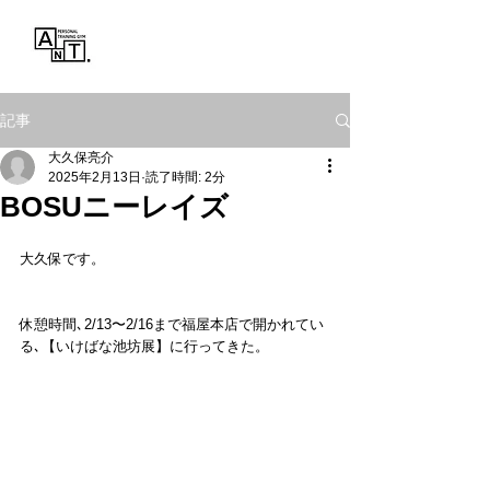
Personal Training Gym
ANT.
記事
大久保亮介
2025年2月13日
読了時間: 2分
BOSUニーレイズ
大久保です。
休憩時間､2/13〜2/16まで福屋本店で開かれてい
る､【いけばな池坊展】に行ってきた。