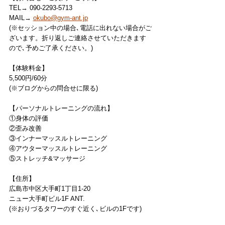
TEL→ 090-2293-5713
MAIL→ 
okubo@gym-ant.jp
(※セッション中の場合､電話に出れない場合がご
ざいます。折り返しご連絡させていただきます
ので､予めご了承ください。)
【体験料金】
5,500円/60分
(※ブログからの問合せに限る)
【パーソナルトレーニングの流れ】
①身体の評価
②歪み改善
③インナーマッスルトレーニング
④アウターマッスルトレーニング
⑤ストレッチ&マッサージ
【住所】
広島市中区大手町1丁目1-20
ニュー大手町ビル1F ANT.
(※おりづるタワーのすぐ近く､ビルの1Fです)