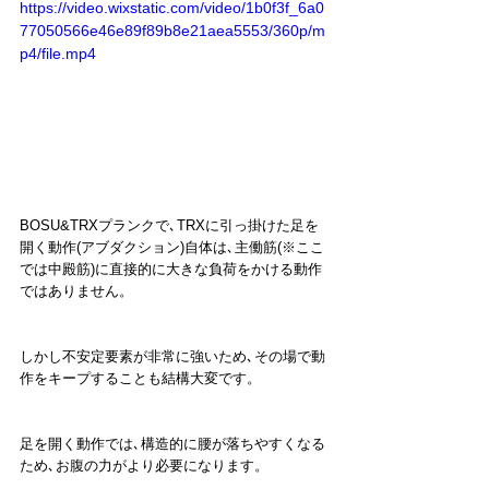
https://video.wixstatic.com/video/1b0f3f_6a0
77050566e46e89f89b8e21aea5553/360p/m
p4/file.mp4
BOSU&TRXプランクで､TRXに引っ掛けた足を
開く動作(アブダクション)自体は､主働筋(※ここ
では中殿筋)に直接的に大きな負荷をかける動作
ではありません。
しかし不安定要素が非常に強いため､その場で動
作をキープすることも結構大変です。
足を開く動作では､構造的に腰が落ちやすくなる
ため､お腹の力がより必要になります。