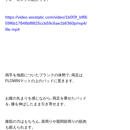
https://video.wixstatic.com/video/1b0f3f_bf86
59f6b17848bf8825ccb59c6ae1bf/360p/mp4/
file.mp4
両手を地面についたプランクの体勢で､両足は
FLOWINマットの上のパッドに置きます。
お腹の丸まりを感じながら､両足を乗せたパッド
を､膝を伸ばしたまま引き寄せます。
腹筋の力はもちろん､肩周りや股関節周りの筋肉
も鍛えられます。