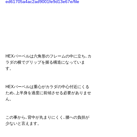
ed61705a4ac2ad9001fe9d13e67e/file
HEXバーベルは六角形のフレームの中に立ち､カ
ラダの横でグリップを握る構造になっていま
す。
HEXバーベルは重心がカラダの中心付近にくる
ため､上半身を過度に前傾させる必要がありませ
ん。
この事から､背中が丸まりにくく､腰への負担が
少ないと言えます。