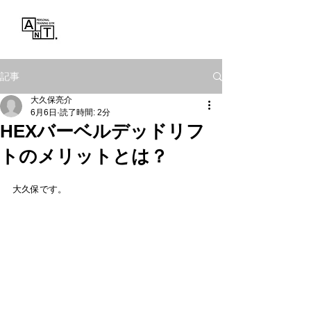
Personal Training Gym
ANT.
記事
大久保亮介
6月6日
読了時間: 2分
HEXバーベルデッドリフ
トのメリットとは？
大久保です。