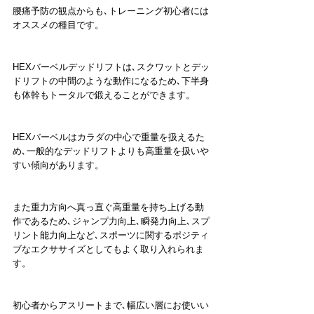
腰痛予防の観点からも､トレーニング初心者には
オススメの種目です。
HEXバーベルデッドリフトは､スクワットとデッ
ドリフトの中間のような動作になるため､下半身
も体幹もトータルで鍛えることができます。
HEXバーベルはカラダの中心で重量を扱えるた
め､一般的なデッドリフトよりも高重量を扱いや
すい傾向があります。
また重力方向へ真っ直ぐ高重量を持ち上げる動
作であるため､ジャンプ力向上､瞬発力向上､スプ
リント能力向上など､スポーツに関するポジティ
ブなエクササイズとしてもよく取り入れられま
す。
初心者からアスリートまで､幅広い層にお使いい