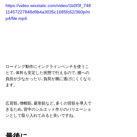
https://video.wixstatic.com/video/1b0f3f_748
11457227848d9b4a3035c1685fc62/360p/m
p4/file.mp4
ローイング動作にインクラインベンチを使うこ
とで､体幹も安定した状態で行えるので､腰への
負担が少なかったり､負荷が腕に逃げにくくなり
ます。
広背筋､僧帽筋､菱形筋など､多くの背筋を導入で
きるため､背中のシルエット作りのバリエーショ
ンとして取り入れてみると良いですね。
最後に