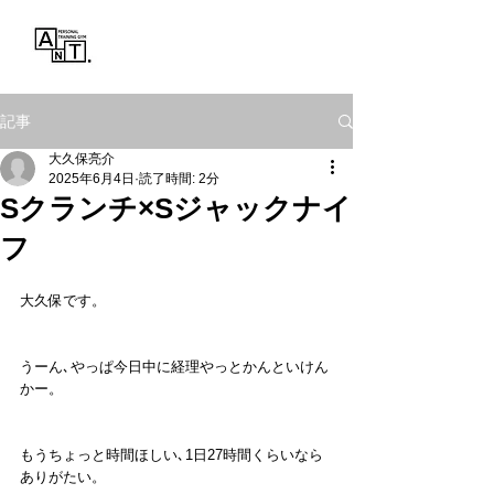
Personal Training Gym
ANT.
記事
大久保亮介
2025年6月4日
読了時間: 2分
Sクランチ×Sジャックナイ
フ
大久保です。
うーん､やっぱ今日中に経理やっとかんといけん
かー。
もうちょっと時間ほしい､1日27時間くらいなら
ありがたい。