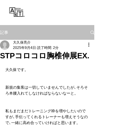
Personal Training Gym
ANT.
記事
大久保亮介
2025年9月4日
読了時間: 2分
STPコロコロ胸椎伸展EX.
大久保です。
新規の集客は一切していませんでしたが､そろそ
ろ本腰入れてしなければならないなーと。
私もまだまだトレーニング枠を増やしたいので
すが､手伝ってくれるトレーナーも増えそうなの
で､一緒に高め合っていければと思います。