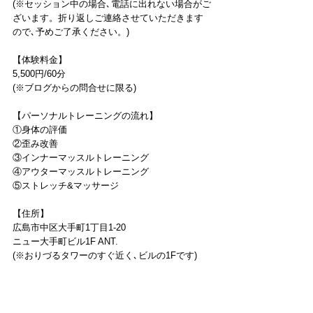
(※セッション中の場合､電話に出れない場合がご
ざいます。折り返しご連絡させていただきます
ので､予めご了承ください。)
【体験料金】
5,500円/60分
(※ブログからの問合せに限る)
【パーソナルトレーニングの流れ】
①身体の評価
②歪み改善
③インナーマッスルトレーニング
④アウターマッスルトレーニング
⑤ストレッチ&マッサージ
【住所】
広島市中区大手町1丁目1-20
ニュー大手町ビル1F ANT.
(※おりづるタワーのすぐ近く､ビルの1Fです)