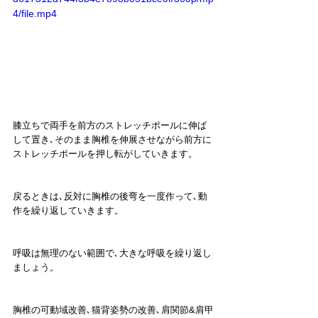
4/file.mp4
膝立ちで両手を前方のストレッチポールに伸ば
して置き､そのまま胸椎を伸展させながら前方に
ストレッチポールを押し転がしていきます。
戻るときは､反対に胸椎の後弯を一度作って､動
作を繰り返していきます。
呼吸は無理のない範囲で､大きな呼吸を繰り返し
ましょう。
胸椎の可動域改善､猫背姿勢の改善､肩関節&肩甲