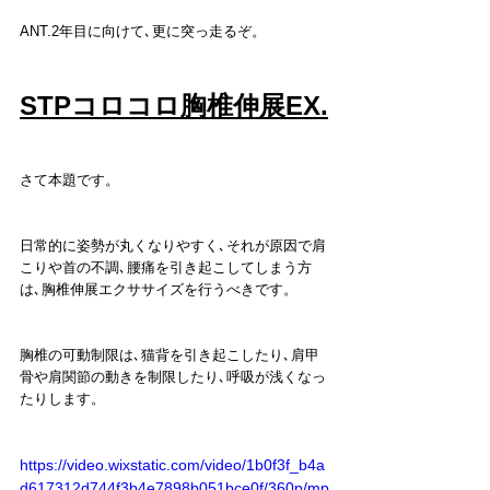
ANT.2年目に向けて､更に突っ走るぞ。
STPコロコロ胸椎伸展EX.
さて本題です。
日常的に姿勢が丸くなりやすく､それが原因で肩
こりや首の不調､腰痛を引き起こしてしまう方
は､胸椎伸展エクササイズを行うべきです。
胸椎の可動制限は､猫背を引き起こしたり､肩甲
骨や肩関節の動きを制限したり､呼吸が浅くなっ
たりします。
https://video.wixstatic.com/video/1b0f3f_b4a
d617312d744f3b4e7898b051bce0f/360p/mp