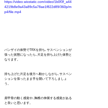
https://video.wixstatic.com/video/1b0f3f_a44
4219b8e9a43a89c5a78ae1f822d89/360p/m
p4/file.mp4
バンザイの体勢でTRXを持ち､サスペンションが
張った状態になったら､片足を持ち上げた体勢と
なります。
持ち上げた片足を後方へ動かしながら､サスペン
ションを張ったまま手を開いて下ろしましょ
う。
肩甲骨の動く感覚や､胸椎の伸展する感覚がある
と良いと思います。