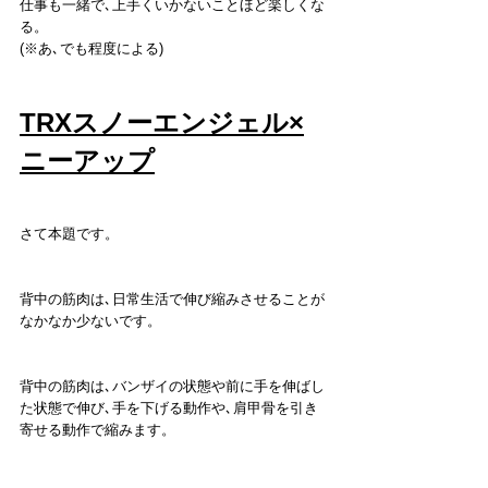
仕事も一緒で､上手くいかないことほど楽しくな
る。
(※あ､でも程度による)
TRXスノーエンジェル×
ニーアップ
さて本題です。
背中の筋肉は､日常生活で伸び縮みさせることが
なかなか少ないです。
背中の筋肉は､バンザイの状態や前に手を伸ばし
た状態で伸び､手を下げる動作や､肩甲骨を引き
寄せる動作で縮みます。