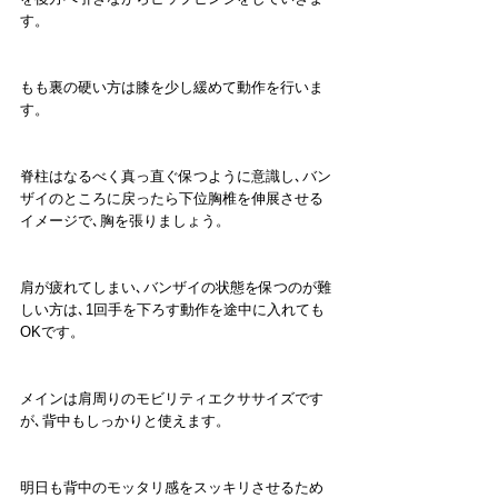
す。
もも裏の硬い方は膝を少し緩めて動作を行いま
す。
脊柱はなるべく真っ直ぐ保つように意識し､バン
ザイのところに戻ったら下位胸椎を伸展させる
イメージで､胸を張りましょう。
肩が疲れてしまい､バンザイの状態を保つのが難
しい方は､1回手を下ろす動作を途中に入れても
OKです。
メインは肩周りのモビリティエクササイズです
が､背中もしっかりと使えます。
明日も背中のモッタリ感をスッキリさせるため