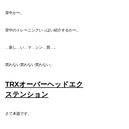
背中か〜。
背中のトレーニングいっぱい紹介するか〜。
…新し…い…マ…シン…買…。
買わない買わない買わない。
TRXオーバーヘッドエク
ステンション
さて本題です。