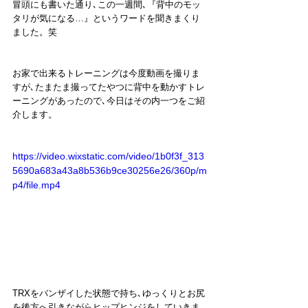
冒頭にも書いた通り､この一週間､『背中のモッ
タリが気になる…』というワードを聞きまくり
ました。笑
お家で出来るトレーニングは今度動画を撮りま
すが､たまたま撮ってたやつに背中を動かすトレ
ーニングがあったので､今日はその内一つをご紹
介します。
https://video.wixstatic.com/video/1b0f3f_313
5690a683a43a8b536b9ce30256e26/360p/m
p4/file.mp4
TRXをバンザイした状態で持ち､ゆっくりとお尻
を後方へ引きながらヒップヒンジをしていきま