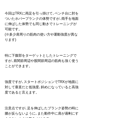
今回はTRXに両足を引っ掛けて､ベンチ台に肘を
ついたホバープランクの体勢ですが､両手を地面
に伸ばした体勢でも同じ動きでトレーニングが
可能です。
(※多少肩周りの筋肉の使い方や運動強度が異な
ります)
特に下腹部をターゲットとしたトレーニングで
すが､肩関節周辺や股関節周辺の筋肉も強く使う
ことができます。
強度ですが､スタートポジションでTRXが地面に
対して垂直だと低強度､斜めになっていると高強
度であると言えます。
注意点ですが､足を伸ばしたプランク姿勢の時に
腰が反らないように､また動作中に肩が過剰にす