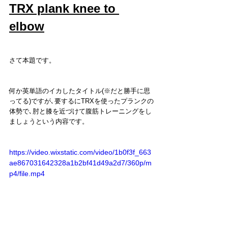
TRX plank knee to 
elbow
さて本題です。
何か英単語のイカしたタイトル(※だと勝手に思
ってる)ですが､要するにTRXを使ったプランクの
体勢で､肘と膝を近づけて腹筋トレーニングをし
ましょうという内容です。
https://video.wixstatic.com/video/1b0f3f_663
ae867031642328a1b2bf41d49a2d7/360p/m
p4/file.mp4